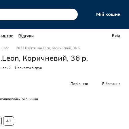
Мій кошик
тництво
Відгуки
Вхід
Сабо
2022 Взуття жін.Leon, Коричневий, 36 р.
.Leon, Коричневий, 36 р.
чневий
Написати відгук
Порівняти
В бажання
копичувальної знижки
41