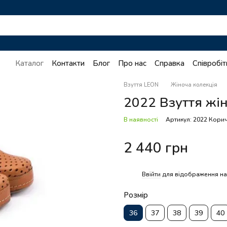
Каталог
Контакти
Блог
Про нас
Справка
Співробі
Взуття LEON
Жіноча колекція
2022 Взуття жін
В наявності
Артикул: 2022 Кори
2 440 грн
%
Ввійти
для відображення на
Розмір
36
37
38
39
40