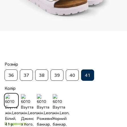
Розмір
36
37
38
39
40
41
Колір
В наявності