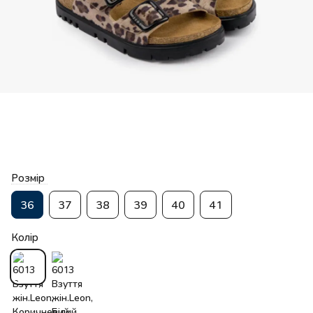
Розмір
36
37
38
39
40
41
Колір