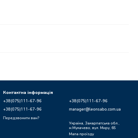
Контактна інформація
+38(075)111-67-96
+38(075)111-67-96
+38(075)111-67-96
manager@leonsabo.com.ua
Передзвонити вам?
Україна, Закарпатська обл.,
м.Мукачево, вул. Миру, 65
Мапа проїзду