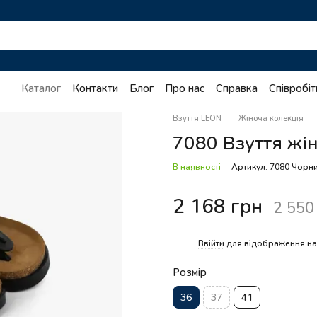
Каталог
Контакти
Блог
Про нас
Справка
Співробі
Взуття LEON
Жіноча колекція
7080 Взуття жін
В наявності
Артикул: 7080 Чорн
2 168 грн
2 550
%
Ввійти
для відображення на
Розмір
36
37
41