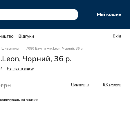
Мій кошик
тництво
Відгуки
Вхід
Шльопанці
7080 Взуття жін.Leon, Чорний, 36 р.
.Leon, Чорний, 36 р.
ий
Написати відгук
 грн
Порівняти
В бажання
копичувальної знижки