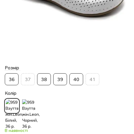
Розмір
36
37
38
39
40
41
Колір
В наявності