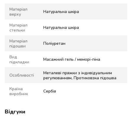
Матеріал
Натуральна шкіра
верху
Матеріал
Натуральна шкіра
стельки
Матеріал
Поліуретан
підошви
Вид
Масажний гель / меморі-піна
підкладки
Металеві пряжки з індивідуальним
Особливості
регулюванням, Протиковзка підошва
Країна
Сербія
виробник
Відгуки