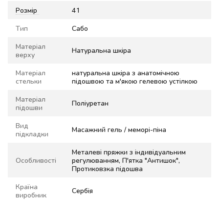
Розмір
41
Тип
Сабо
Матеріал
Натуральна шкіра
верху
Матеріал
натуральна шкіра з анатомічною
стельки
підошвою та м'якою гелевою устілкою
Матеріал
Поліуретан
підошви
Вид
Масажний гель / меморі-піна
підкладки
Металеві пряжки з індивідуальним
Особливості
регулюванням, П'ятка "Антишок",
Протиковзка підошва
Країна
Сербія
виробник