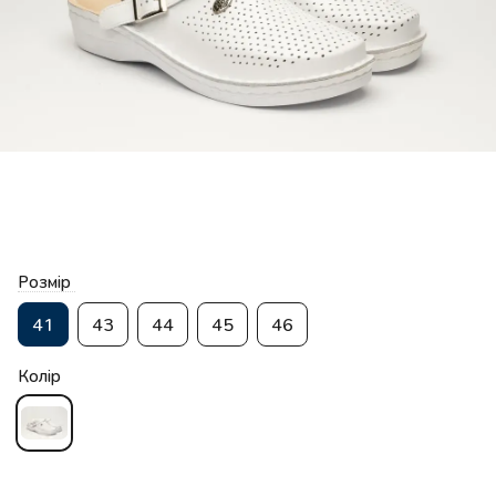
Розмір
41
43
44
45
46
Колір