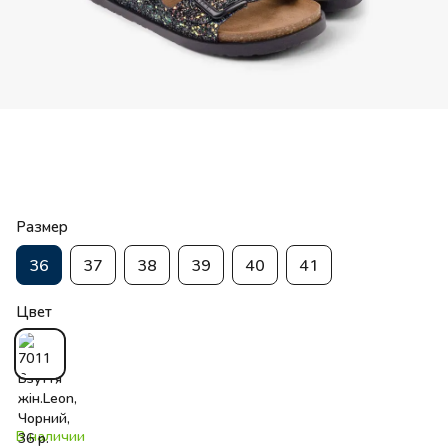
Размер
36
37
38
39
40
41
Цвет
В наличии