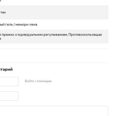
й
тан
ый гель / мемори-пена
і пряжки з індивідуальним регулюванням, Противоскользящая
а
нтарий
Войти с помощью