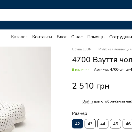
Каталог
Контакты
Блог
О нас
Помощь
Сотруднич
Oбувь LEON
Мужская коллекция
4700 Взуття чоло
В наличии
Артикул: 4700-white-
2 510 грн
%
Войти
для отображения нак
Размер
42
43
44
45
46