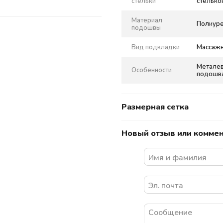
стельки
стелько
Материал
Полиуре
подошвы
Вид подкладки
Массажн
Металев
Особенности
подошв
Размерная сетка
Новый отзыв или комме