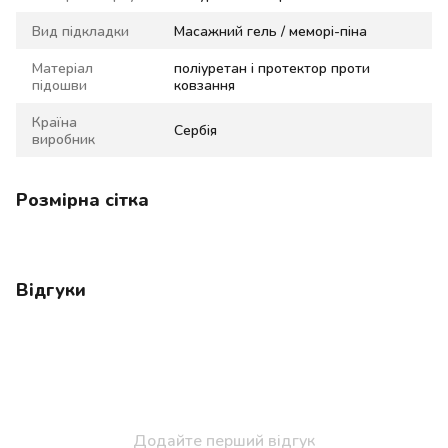
Вид підкладки
Масажний гель / меморі-піна
Матеріал
поліуретан і протектор проти
підошви
ковзання
Країна
Сербія
виробник
Розмірна сітка
Відгуки
Додайте перший відгук