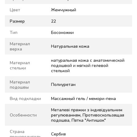
Цвет
Жемчужный
Размер
22
Тип
Босоножки
Материал
Натуральная кожа
верха
натуральная кожа с анатомической
Материал
подошвой и мягкой гелевой
стельки
стелькой
Материал
Полиуретан
подошвы
Вид подкладки
Массажный гель / мемори-пена
Металеві пряжки з індивідуальним
Особенности
регулюванням, Противоскользящая
подошва, Пятка "Антишок"
Страна
Сербия
производитель