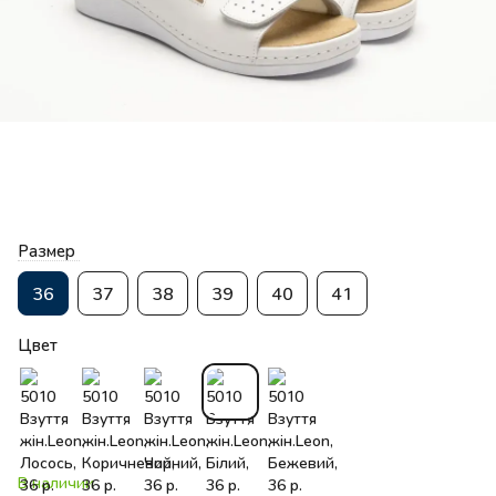
Размер
36
37
38
39
40
41
Цвет
В наличии