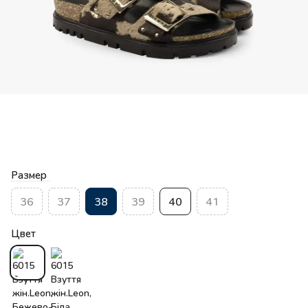
Размер
36
37
38
39
40
41
Цвет