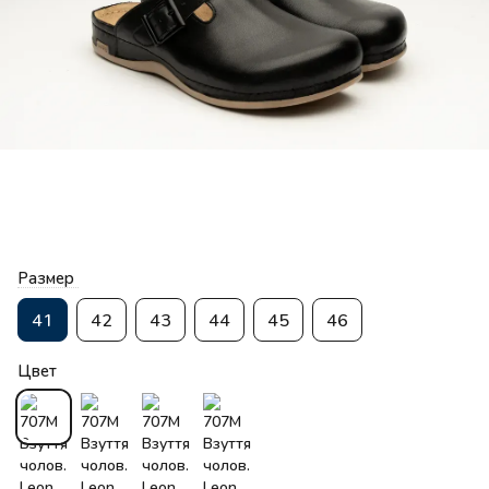
Размер
41
42
43
44
45
46
Цвет