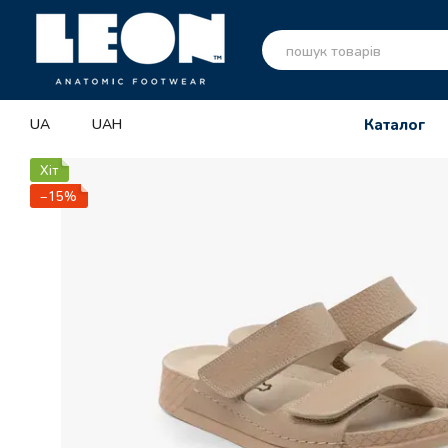
Перейти до основного контенту
UA
UAH
Каталог
Хіт
−15%