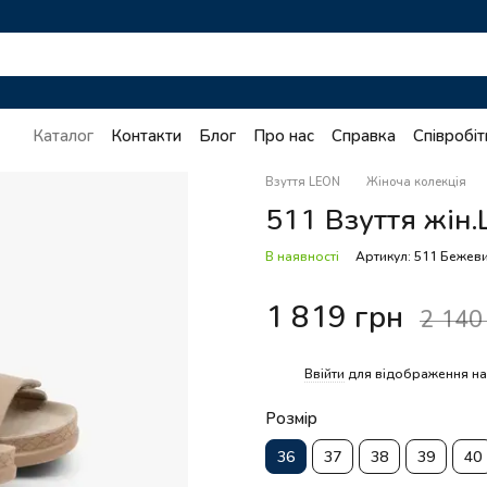
Каталог
Контакти
Блог
Про нас
Справка
Співробі
Взуття LEON
Жіноча колекція
511 Взуття жін.
В наявності
Артикул: 511 Бежев
1 819 грн
2 140
%
Ввійти
для відображення на
Розмір
36
37
38
39
40