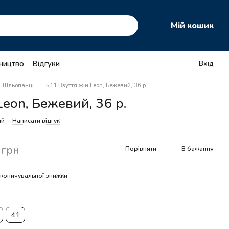
Мій кошик
тництво
Відгуки
Вхід
Шльопанці
511 Взуття жін.Leon, Бежевий, 36 р.
Leon, Бежевий, 36 р.
ий
Написати відгук
 грн
Порівняти
В бажання
копичувальної знижки
41