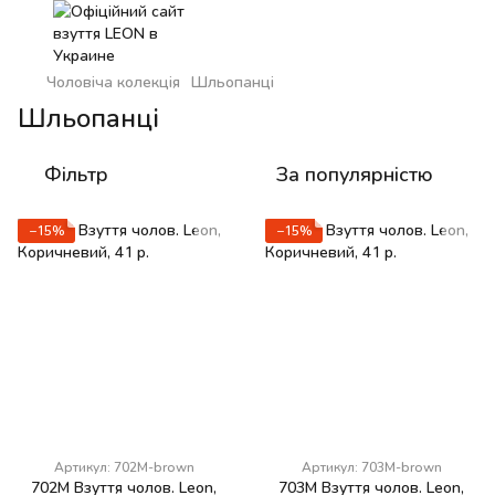
Чоловіча колекція
Шльопанці
Шльопанці
Фільтр
За популярністю
−15%
−15%
Артикул: 702M-brown
Артикул: 703M-brown
702М Взуття чолов. Leon,
703М Взуття чолов. Leon,