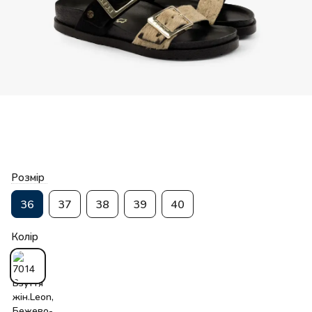
Розмір
36
37
38
39
40
Колір