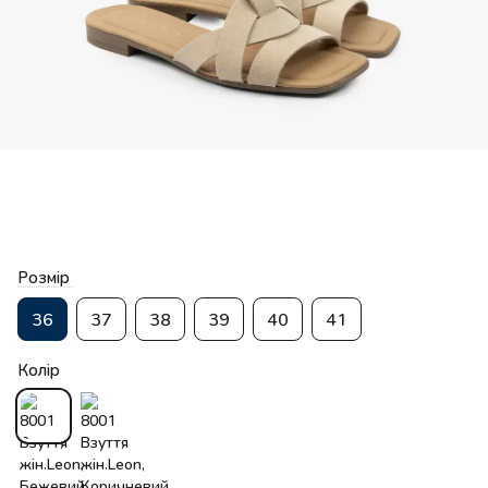
Розмір
36
37
38
39
40
41
Колір