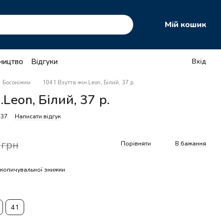
Мій кошик
тництво
Відгуки
Вхід
Босоніжки
1041 Взуття жін.Leon, Білий, 37 р.
Leon, Білий, 37 р.
-37
Написати відгук
 грн
Порівняти
В бажання
копичувальної знижки
41