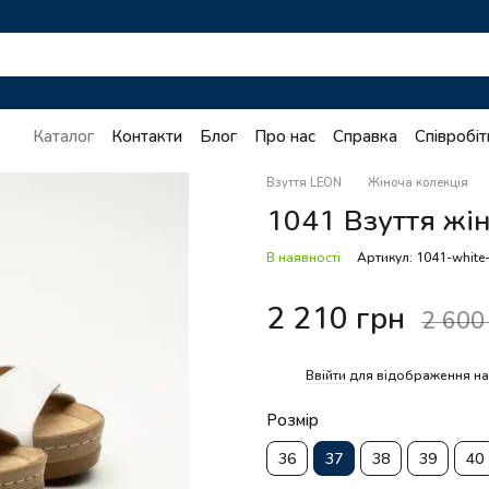
Каталог
Контакти
Блог
Про нас
Справка
Співробі
Взуття LEON
Жіноча колекція
1041 Взуття жін.
В наявності
Артикул: 1041-white
2 210 грн
2 600
%
Ввійти
для відображення на
Розмір
36
37
38
39
40