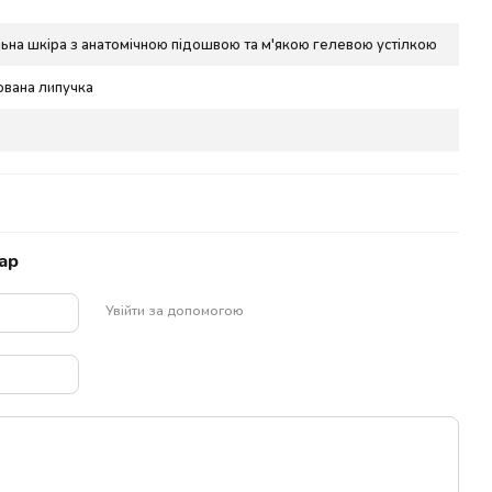
ьна шкіра з анатомічною підошвою та м'якою гелевою устілкою
ована липучка
ар
Увійти за допомогою