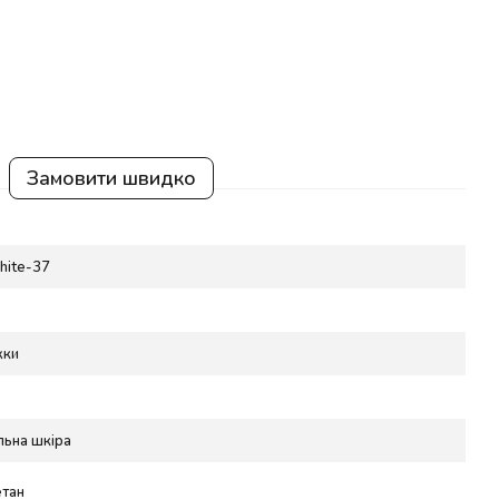
Замовити швидко
hite-37
жки
льна шкіра
етан