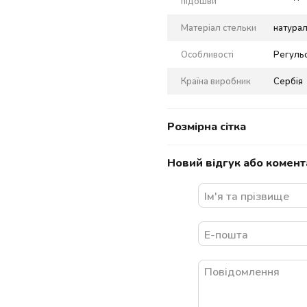
підошви
Матеріал стельки
натурал
Особливості
Регуль
Країна виробник
Сербія
Розмірна сітка
Новий відгук або комент